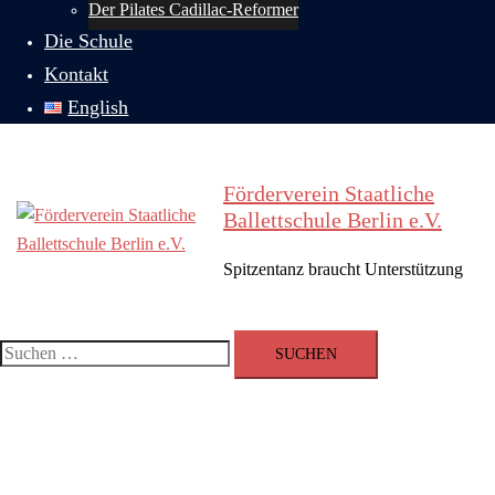
Der Pilates Cadillac-Reformer
Die Schule
Kontakt
English
Förderverein Staatliche
Ballettschule Berlin e.V.
Spitzentanz braucht Unterstützung
Menü
umschalten
Suchen
nach: