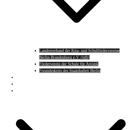
Landesverband der Kita- und Schulfördervereine
Berlin-Brandenburg e.V. (lsfb)
Förderverein der Schule für Artistik
Freundeskreis des Staatsballett Berlin
Mitglied werden
Spenden
Projekte des Fördervereins