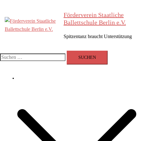
Zum
Inhalt
Förderverein Staatliche
springen
Ballettschule Berlin e.V.
Spitzentanz braucht Unterstützung
Suchen
nach:
Der Verein