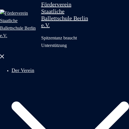
Förderverein
Staatliche
Ballettschule Berlin
e.V.
Spitzentanz braucht
Unterstützung
Menü
schließen
Der Verein